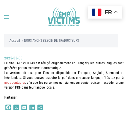
Aller
au
FR
contenu
Ouvrir/fermer
le
menu
Accueil
»
NOUS AVONS BESOIN DE TRADUCTEURS
2025-03-08
Le site EMP VICTIMS est rédigé originalement en Français, les autres langues sont
générées par un traducteur automatique.
La version pdf est pour l’instant disponible en Français, Anglais, Allemand et
Néerlandais. Si vous pouvez traduire le pdf dans une autre langue, n’hésitez par à
nous contacter
, afin que les personnes qui signent sur papier puissent accéder à une
version PDF dans leur langue locale.
Partager :
Facebook
X
Email
LinkedIn
Partager