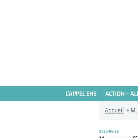
Aller
au
contenu
L’APPEL EHS
ACTION – AL
Accueil
»
M.
2025-06-25