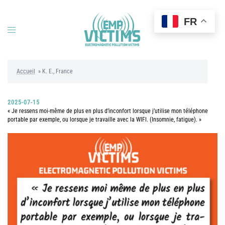
Aller
au
FR
contenu
Ouvrir/fermer
le
menu
Accueil
»
K. E., France
2025-07-15
« Je ressens moi-même de plus en plus d’inconfort lorsque j’utilise mon téléphone
portable par exemple, ou lorsque je travaille avec la WIFI. (Insomnie, fatigue). »