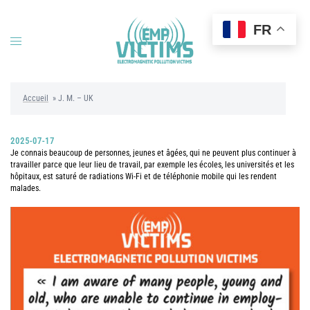
Aller
au
FR
contenu
Ouvrir/fermer
le
menu
Accueil
»
J. M. – UK
2025-07-17
Je connais beaucoup de personnes, jeunes et âgées, qui ne peuvent plus continuer à
travailler parce que leur lieu de travail, par exemple les écoles, les universités et les
hôpitaux, est saturé de radiations Wi-Fi et de téléphonie mobile qui les rendent
malades.