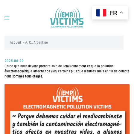
Aller
au
FR
contenu
Ouvrir/fermer
le
menu
Accueil
»
A. C., Argentine
2025-06-29
Parce que nous devons prendre soin de l’environnement et que la pollution
électromagnétique affecte nos vies, certains plus que d’autres, mais en fin de compte
nous sommes tous otages.