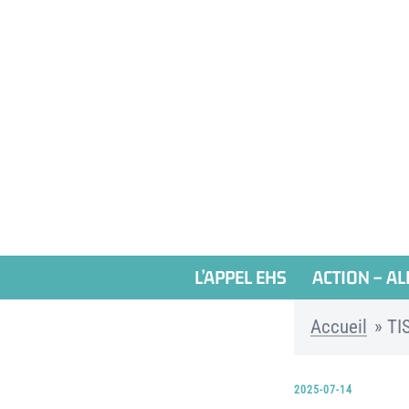
Aller
au
contenu
L’APPEL EHS
ACTION – AL
Accueil
»
TI
2025-07-14