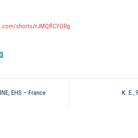
be.com/shorts/rJMQflCYORg
nkedIn
Partager
on
NE, EHS – France
K. E.,