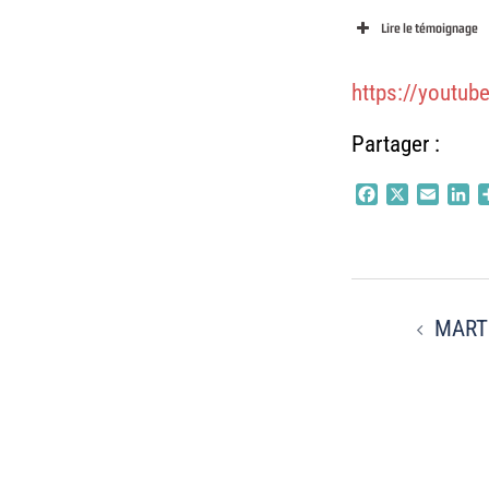
Lire le témoignage
https://youtu
Partager :
Facebook
X
Email
Li
Navigati
MARTI
d’article