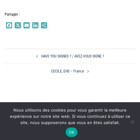
Partager :
Facebook
X
Email
LinkedIn
Partager
Navigation
HAVE YOU SIGNED ? / AVEZ-VOUS SIGNE ?
d’article
CECILE, EHS – France
Nous utilisons des cookies pour vous garantir la meilleure
expérience sur notre site web. Si vous continuez à utiliser ce
site, nous supposerons que vous en êtes satisfait.
OK
© 2026 EMP VICTIMS
mentions légales