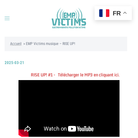
Aller
au
FR
contenu
Ouvrir/fermer
le
menu
Accueil
»
EMP Victims musique – RISE UP!
2025-03-21
RISE UP! #1 - Télécharger le MP3 en cliquant ici.