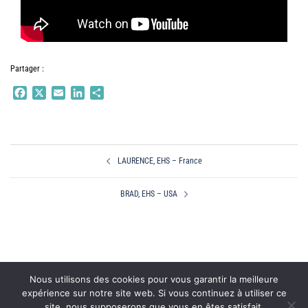
Partager :
Facebook
X
Email
LinkedIn
Partager
Navigation
LAURENCE, EHS – France
d’article
BRAD, EHS – USA
Nous utilisons des cookies pour vous garantir la meilleure
expérience sur notre site web. Si vous continuez à utiliser ce
site, nous supposerons que vous en êtes satisfait.