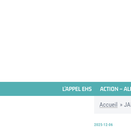
Aller
au
contenu
L’APPEL EHS
ACTION – AL
Accueil
»
JA
2025-12-06