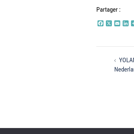
Partager :
Facebook
X
Email
Li
Navigati
YOLA
d’article
Nederla