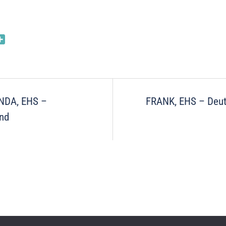
nkedIn
Partager
on
NDA, EHS –
FRANK, EHS – Deu
nd