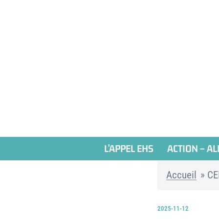
Aller
au
contenu
L’APPEL EHS
ACTION – AL
Accueil
»
CE
2025-11-12