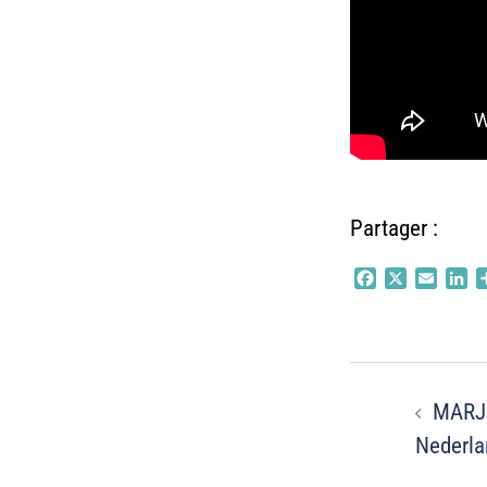
Partager :
Facebook
X
Email
Li
Navigati
MARJ
d’article
Nederla