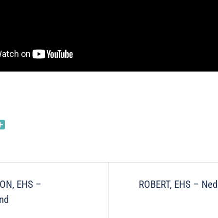
nkedIn
Partager
on
ON, EHS –
ROBERT, EHS – Ned
nd