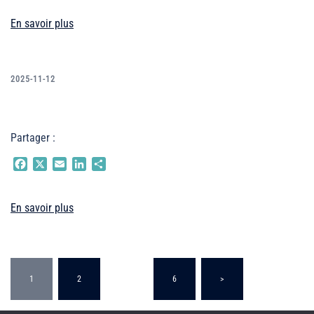
En savoir plus
2025-11-12
Partager :
Facebook
X
Email
LinkedIn
Partager
En savoir plus
Pagination
1
2
…
6
>
des