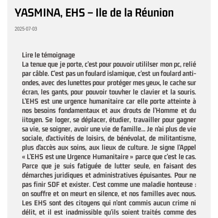
YASMINA, EHS – Ile de la Réunion
2025-07-03
Lire le témoignage
La tenue que je porte, c’est pour pouvoir utililser mon pc, relié
par câble. C’est pas un foulard islamique, c’est un foulard anti-
ondes, avec des lunettes pour protéger mes yeux, le cache sur
écran, les gants, pour pouvoir touvher le clavier et la souris.
L’EHS est une urgence humanitaire car elle porte atteinte à
nos besoins fondamentaux et aux drouts de l’Homme et du
iitoyen. Se loger, se déplacer, étudier, travailler pour gagner
sa vie, se soigner, avoir une vie de famille… Je n’ai plus de vie
sociale, d’activités de loisirs, de bénévolat, de militantisme,
plus d’accès aux soins, aux lieux de culture. Je signe l’Appel
« L’EHS est une Urgence Humanitaire » parce que c’est le cas.
Parce que je suis fatiguée de lutter seule, en faisant des
démarches juridiques et administratives épuisantes. Pour ne
pas finir SDF et exister. C’est comme une maladie honteuse :
on souffre et on meurt en silence, et nos familles avec nous.
Les EHS sont des citoyens qui n’ont commis aucun crime ni
délit, et il est inadmissible qu’ils soient traités comme des