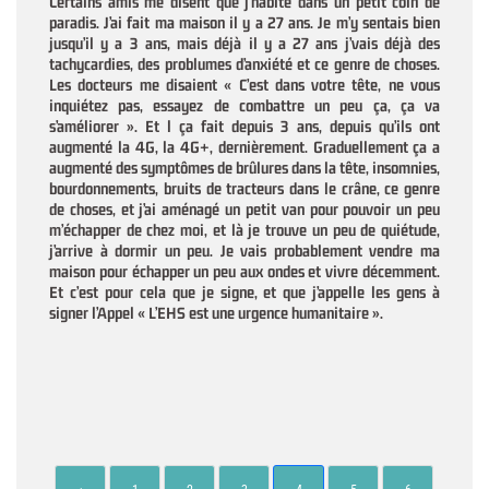
Certains amis me disent que j’habite dans un petit coin de
paradis. J’ai fait ma maison il y a 27 ans. Je m’y sentais bien
jusqu’il y a 3 ans, mais déjà il y a 27 ans j’vais déjà des
tachycardies, des problumes d’anxiété et ce genre de choses.
Les docteurs me disaient « C’est dans votre tête, ne vous
inquiétez pas, essayez de combattre un peu ça, ça va
s’améliorer ». Et l ça fait depuis 3 ans, depuis qu’ils ont
augmenté la 4G, la 4G+, dernièrement. Graduellement ça a
augmenté des symptômes de brûlures dans la tête, insomnies,
bourdonnements, bruits de tracteurs dans le crâne, ce genre
de choses, et j’ai aménagé un petit van pour pouvoir un peu
m’échapper de chez moi, et là je trouve un peu de quiétude,
j’arrive à dormir un peu. Je vais probablement vendre ma
maison pour échapper un peu aux ondes et vivre décemment.
Et c’est pour cela que je signe, et que j’appelle les gens à
signer l’Appel « L’EHS est une urgence humanitaire ».