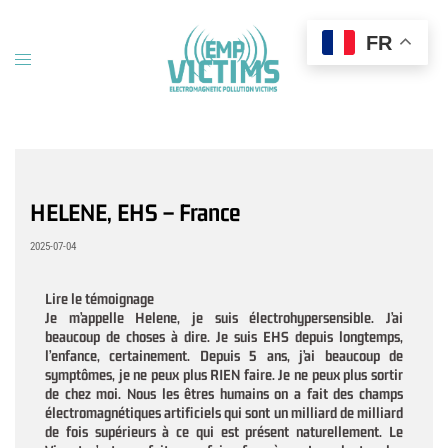
Aller
au
FR
contenu
Ouvrir/fermer
le
menu
HELENE, EHS – France
2025-07-04
Lire le témoignage
Je m’appelle Helene, je suis électrohypersensible. J’ai
beaucoup de choses à dire. Je suis EHS depuis longtemps,
l’enfance, certainement. Depuis 5 ans, j’ai beaucoup de
symptômes, je ne peux plus RIEN faire. Je ne peux plus sortir
de chez moi. Nous les êtres humains on a fait des champs
électromagnétiques artificiels qui sont un milliard de milliard
de fois supérieurs à ce qui est présent naturellement. Le