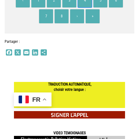
‹
1
2
3
4
5
6
7
8
›
»
Partager :
Facebook
X
Email
LinkedIn
Partager
TRADUCTION AUTOMATIQUE,
choisir votre langue :
FR
SIGNER L'APPEL
VIDEO TEMOIGNAGES