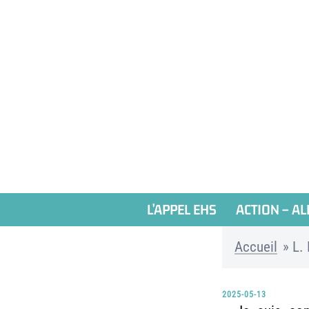
Aller
au
contenu
L’APPEL EHS
ACTION – AL
Accueil
»
L.
2025-05-13