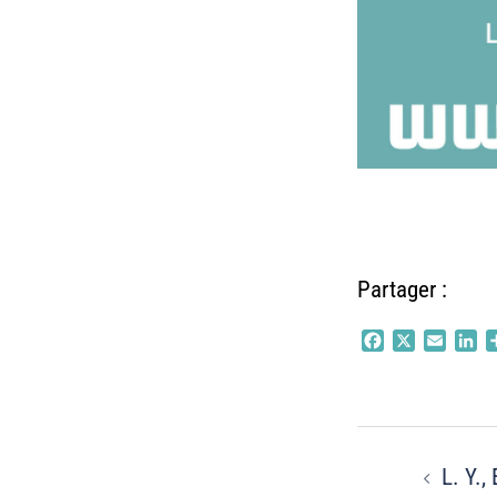
Partager :
Facebook
X
Email
Li
Navigati
L. Y.,