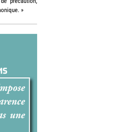
de précaution,
honique. »