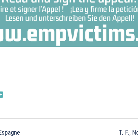
nkedIn
Partager
on
 Espagne
T. F., 